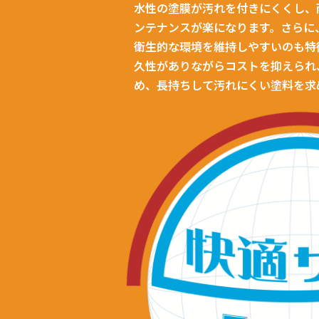
水性の塗膜が汚れを付きにくくし、
ンテナンスが楽になります。さらに
衛生的な環境を維持しやすいのも特
久性がありながらコストを抑えられ
め、長持ちして汚れにくい塗料を求