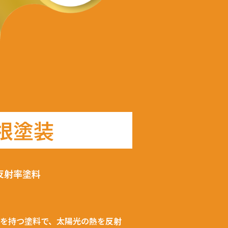
根塗装
反射率塗料
を持つ塗料で、太陽光の熱を反射